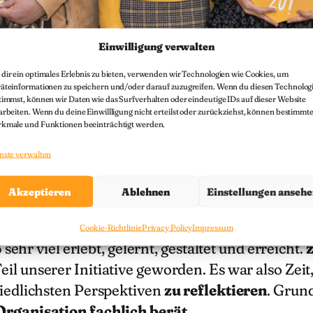
Einwilligung verwalten
dir ein optimales Erlebnis zu bieten, verwenden wir Technologien wie Cookies, um
äteinformationen zu speichern und/oder darauf zuzugreifen. Wenn du diesen Technolog
timmst, können wir Daten wie das Surfverhalten oder eindeutige IDs auf dieser Website
arbeiten. Wenn du deine Einwillligung nicht erteilst oder zurückziehst, können bestimmt
kmale und Funktionen beeinträchtigt werden.
nste verwalten
Akzeptieren
Ablehnen
Einstellungen anseh
Cookie-Richtlinie
Privacy Policy
Impressum
sehr viel erlebt, gelernt, gestaltet und erreicht.
eil unserer Initiative geworden. Es war also Zeit
iedlichsten Perspektiven
zu reflektieren
. Grun
Organisation fachlich berät
.