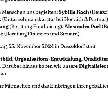
se Menschen uns begleiten:
Sybille Koch
(Deutsc
k
(Unternehmensberater bei Horváth & Partner)
ong
(Beratung Fundraising),
Alexandra Perl
(B
le
(Beratung Finanzen und Steuern).
ag, 25. November 2024 in Düsseldorf statt.
itbild, Organisations-Entwicklung, Qualitä
 Darüber hinaus haben wir unsere
Digitalisie
en.
ihr Mitmachen und das Einbringen ihrer geballte