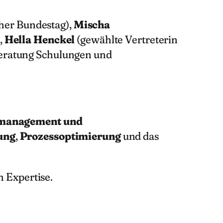
her Bundestag),
Mischa
,
Hella Henckel
(gewählte Vertreterin
eratung Schulungen und
tsmanagement und
rung
,
Prozessoptimierung
und das
n Expertise.