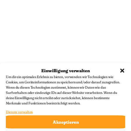
Einwilligung verwalten
Um dir ein optimales Erlebnis zu bieten, verwenden wir Technologien wie
über uns
Cookies, um Geräteinformationen zu speichern und/oder darauf zuzugreifen.
Wenn du diesen Technologien zustimmst, können wir Daten wie das
Surfverhalten oder eindeutige IDs auf dieser Website verarbeiten. Wenn du
deine Einwillligung nicht erteilst oder zurückziehst, können bestimmte
Merkmale und Funktionen beeinträchtigt werden.
Senioren- und
Dienste verwalten
Ehrenamtsbüro
Akzeptieren
Eltville