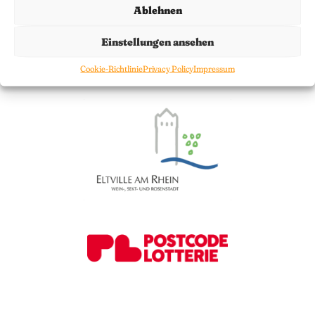
Ablehnen
Du erreichst uns per E-Mail unter
seniorenbuero@eltville.de
oder
Einstellungen ansehen
telefonisch unter der Tel: 06123/697
Cookie-Richtlinie
Privacy Policy
Impressum
391