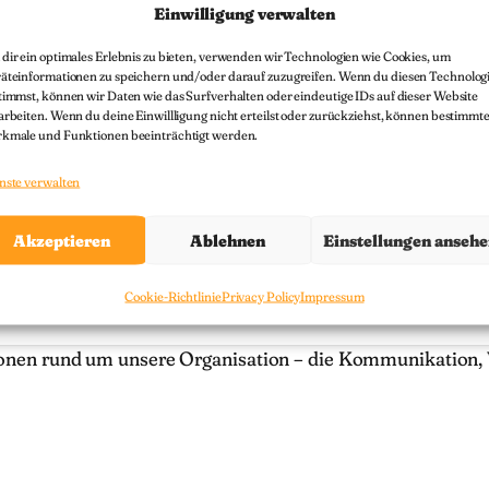
Einwilligung verwalten
Ich stimme zu
dir ein optimales Erlebnis zu bieten, verwenden wir Technologien wie Cookies, um
äteinformationen zu speichern und/oder darauf zuzugreifen. Wenn du diesen Technolog
timmst, können wir Daten wie das Surfverhalten oder eindeutige IDs auf dieser Website
arbeiten. Wenn du deine Einwillligung nicht erteilst oder zurückziehst, können bestimmt
kmale und Funktionen beeinträchtigt werden.
nste verwalten
Akzeptieren
Ablehnen
Einstellungen anseh
Cookie-Richtlinie
Privacy Policy
Impressum
tionen rund um unsere Organisation – die Kommunikation,