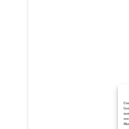
Um 
Ger
zus
ver
Mer